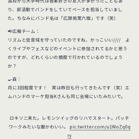
高校から大学時代は音楽好きの友人が多かったこともあ
り、部活動でバンドをしていてベースを担当していまし
た。ちなみにバンド名は「広辞苑第六版」です（笑）
📢広報チーム：
リズムと低音域を守っていたのですね、かっこいい//// よ
くライブやフェスなどのイベントに参加されてるかと思う
のですが、どれくらいの頻度で行かれているのでしょう
か？
🍳森：
月に3回程度です！ 実は昨日も行ってきたんです（笑）エ
ムハンドのマーケ担当Kさんも同じ会場にいたみたいで。
ロキソニ来た。レモンツイッグのリハでスタート。パッチ
ワークみたいな服かわいい。
pic.twitter.com/u1WoZq0q
ry