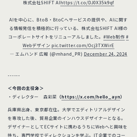
株式会社SHIFT AI
https://t.co/DJ0X35k9qf
AIを中心に、BtoB・BtoCへサービスの提供や、AIに関す
る情報発信を積極的に行っている、株式会社SHIFT AI様の
コーポレートサイトをリニューアルしました。
#Web制作
#
Webデザイン
pic.twitter.com/Ocj3TXWirE
— エムハンド 広報 (@mhand_PR)
December 24, 2024
------
＜今回の主役🎤＞
・ディレクター 森彩菜
（
https://x.com/hello_ayn
）
兵庫県出身、東京都在住。大学でエディトリアルデザイン
を専攻した後、貿易企業のインハウスデザイナーとなる。
デザイナーとしてECサイトに携わるうちにWebへと興味を
持ち、専門学校でディレクションを学ぶ。IT企業でのコー