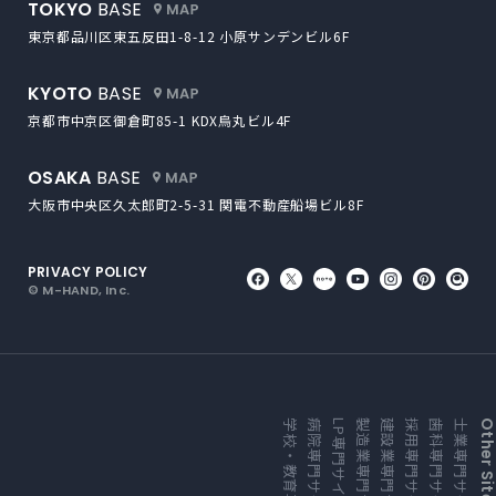
外部サイトにリンクします
TOKYO
BASE
東京都品川区東五反田1-8-12
小原サンデンビル6F
外部サイトにリンクします
KYOTO
BASE
京都市中京区御倉町85-1
KDX烏丸ビル4F
外部サイトにリンクします
OSAKA
BASE
大阪市中央区久太郎町2-5-31
関電不動産船場ビル8F
PRIVACY POLICY
外部サイトにリンクします
外部サイトにリンクしま
外部サイトにリンク
外部サイトにリ
外部サイト
外部サ
外
© M-HAND, Inc.
学校・教育専門サイト
病院専門サイト
LP専門サイト
製造業専門サイト
建設業専門サイト
採用専門サイト
歯科専門サイト
士業専門サイト
Other Sites Li