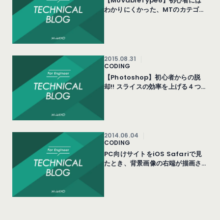
【MovableType6】初心者には
わかりにくかった、MTのカテゴリ
のこと。
2015.08.31
CODING
【Photoshop】初心者からの脱
却!! スライスの効率を上げる４つの
方法
2014.06.04
CODING
PC向けサイトをiOS Safariで見
たとき、背景画像の右端が描画さ
れないことがある件