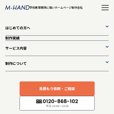
学校教育関係に強いホームページ制作会社
はじめての方へ
制作実績
サービス内容
教育への想いを伝わるカタチにして、
制作について
更新性の高いホームページをご提案。
見積もり依頼・ご相談
0120-868-102
平日 10:00～19:00