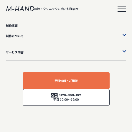
病院・クリニックに強い制作会社
株式会社エムハンド
制作実績
制作について
サービス内容
見積依頼・ご相談
医療機関の集患や採用活動、情報更新などの
課題に対応してホームページ制作をご提供。
0120-868-102
平日 10:00～19:00