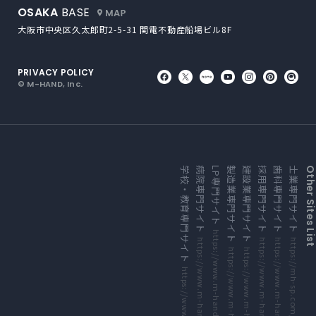
外部サイトにリンクします
OSAKA
BASE
大阪市中央区久太郎町2-5-31
関電不動産船場ビル8F
PRIVACY POLICY
外部サイトにリンクします
外部サイトにリンクしま
外部サイトにリンク
外部サイトにリ
外部サイト
外部サ
外
© M-HAND, Inc.
外部サイトにリンクします
外部サイトにリンクします
外部サイトにリンクします
外部サイトにリンクします
外部サイトにリンクします
外部サイトにリンクします
外部サイトにリンクします
外部サイトにリンクします
学校・教育専門サイト
病院専門サイト
LP専門サイト
製造業専門サイト
建設業専門サイト
採用専門サイト
歯科専門サイト
士業専門サイト
Other Sites Li
https://www.m-hand.co.jp/lp/
https://www.m-hand.co.jp/medical/
https://mh-sp.com/