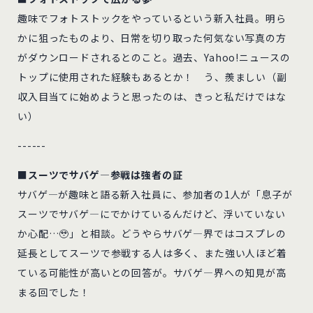
趣味でフォトストックをやっているという新入社員。明ら
かに狙ったものより、日常を切り取った何気ない写真の方
がダウンロードされるとのこと。過去、Yahoo!ニュースの
トップに使用された経験もあるとか！ う、羨ましい（副
収入目当てに始めようと思ったのは、きっと私だけではな
い）
------
■スーツでサバゲ―参戦は強者の証
サバゲ―が趣味と語る新入社員に、参加者の1人が「息子が
スーツでサバゲ―にでかけているんだけど、浮いていない
か心配…🥹」と相談。どうやらサバゲ―界ではコスプレの
延長としてスーツで参戦する人は多く、また強い人ほど着
ている可能性が高いとの回答が。サバゲ―界への知見が高
まる回でした！