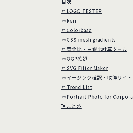
目次
✏️LOGO TESTER
✏️kern
✏️Colorbase
✏️CSS mesh gradients
✏️黄金比・白銀比計算ツール
✏️OGP確認
✏️SVG Filter Maker
✏️イージング確認・取得サイト
✏️Trend List
✏️Portrait Photo for Corpor
👋まとめ