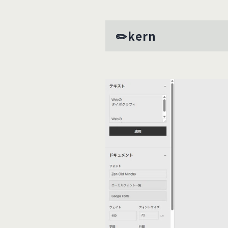
✏️kern