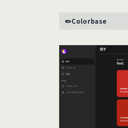
✏️Colorbase