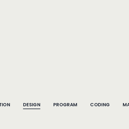
G
TION
DESIGN
PROGRAM
CODING
MA