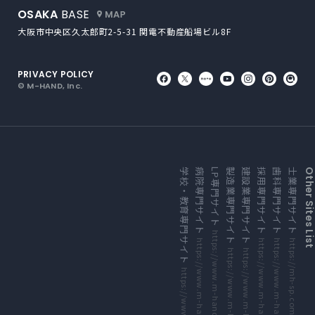
外部サイトにリンクします
OSAKA
BASE
大阪市中央区久太郎町2-5-31
関電不動産船場ビル8F
PRIVACY POLICY
外部サイトにリンクします
外部サイトにリンクしま
外部サイトにリンク
外部サイトにリ
外部サイト
外部サ
外
© M-HAND, Inc.
外部サイトにリンクします
外部サイトにリンクします
外部サイトにリンクします
外部サイトにリンクします
外部サイトにリンクします
外部サイトにリンクします
外部サイトにリンクします
外部サイトにリンクします
学校・教育専門サイト
病院専門サイト
LP専門サイト
製造業専門サイト
建設業専門サイト
採用専門サイト
歯科専門サイト
士業専門サイト
Other Sites Li
https://www.m-hand.co.jp/lp/
https://www.m-hand.co.jp/medical/
https://mh-sp.com/