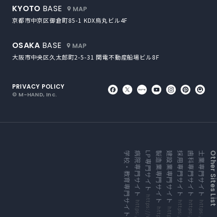
外部サイトにリンクします
KYOTO
BASE
京都市中京区御倉町85-1
KDX烏丸ビル4F
外部サイトにリンクします
OSAKA
BASE
大阪市中央区久太郎町2-5-31
関電不動産船場ビル8F
PRIVACY POLICY
外部サイトにリンクします
外部サイトにリンクしま
外部サイトにリンク
外部サイトにリ
外部サイト
外部サ
外
© M-HAND, Inc.
外部サイトにリンクします
外部サイトにリンクします
外部サイトにリンクします
外部サイトにリンクします
外部サイトにリンクします
外部サイトにリンクします
外部サイトにリンクします
外部サイトにリンクします
学校・教育専門サイト
病院専門サイト
LP専門サイト
製造業専門サイト
建設業専門サイト
採用専門サイト
歯科専門サイト
士業専門サイト
Other Sites Li