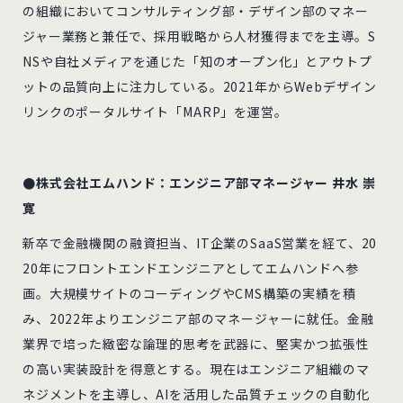
の組織においてコンサルティング部・デザイン部のマネー
ジャー業務と兼任で、採用戦略から人材獲得までを主導。S
NSや自社メディアを通じた「知のオープン化」とアウトプ
ットの品質向上に注力している。2021年からWebデザイン
リンクのポータルサイト「MARP」を運営。
●株式会社エムハンド：エンジニア部マネージャー 井水 崇
寛
新卒で金融機関の融資担当、IT企業のSaaS営業を経て、20
20年にフロントエンドエンジニアとしてエムハンドへ参
画。大規模サイトのコーディングやCMS構築の実績を積
み、2022年よりエンジニア部のマネージャーに就任。金融
業界で培った緻密な論理的思考を武器に、堅実かつ拡張性
の高い実装設計を得意とする。現在はエンジニア組織のマ
ネジメントを主導し、AIを活用した品質チェックの自動化