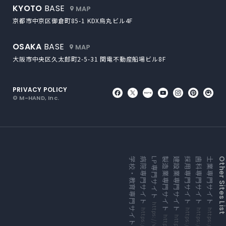
外部サイトにリンクします
KYOTO
BASE
京都市中京区御倉町85-1
KDX烏丸ビル4F
外部サイトにリンクします
OSAKA
BASE
大阪市中央区久太郎町2-5-31
関電不動産船場ビル8F
PRIVACY POLICY
外部サイトにリンクします
外部サイトにリンクしま
外部サイトにリンク
外部サイトにリ
外部サイト
外部サ
外
© M-HAND, Inc.
外部サイトにリンクします
外部サイトにリンクします
外部サイトにリンクします
外部サイトにリンクします
外部サイトにリンクします
外部サイトにリンクします
外部サイトにリンクします
外部サイトにリンクします
学校・教育専門サイト
病院専門サイト
LP専門サイト
製造業専門サイト
建設業専門サイト
採用専門サイト
歯科専門サイト
士業専門サイト
Other Sites Li