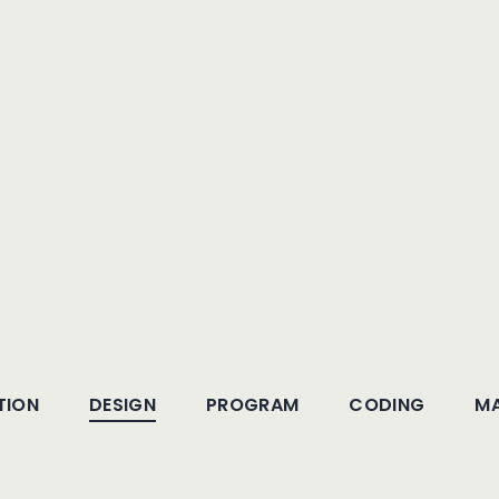
G
TION
DESIGN
PROGRAM
CODING
MA