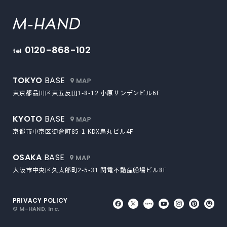
M-HAND
0120-868-102
tel
外部サイトにリンクします
TOKYO
BASE
東京都品川区東五反田1-8-12
小原サンデンビル6F
外部サイトにリンクします
KYOTO
BASE
京都市中京区御倉町85-1
KDX烏丸ビル4F
外部サイトにリンクします
OSAKA
BASE
大阪市中央区久太郎町2-5-31
関電不動産船場ビル8F
PRIVACY POLICY
外部サイトにリンクします
外部サイトにリンクしま
外部サイトにリンク
外部サイトにリ
外部サイト
外部サ
外
© M-HAND, Inc.