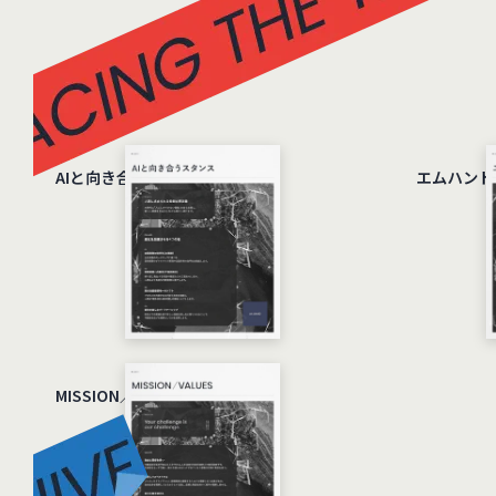
AIと向き合うスタンス
エムハンド
MISSION／VALUES