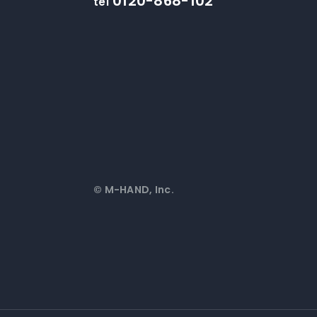
0120-868-102
tel
© M-HAND, Inc.