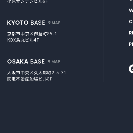
小原サンデンビル6F
W
外部サイトにリンクします
C
KYOTO
BASE
R
京都市中京区御倉町85-1
KDX烏丸ビル4F
P
外部サイトにリンクします
OSAKA
BASE
大阪市中央区久太郎町2-5-31
関電不動産船場ビル8F