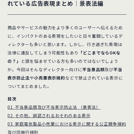
れている広告表現まとめ｜景表法編
商品やサービスの魅力をより多くのユーザーへ伝えるため
に、インパクトのある表現をしたいと日々奮闘しているデ
ィレクターも多いと思います。しかし、行き過ぎた表現は
法律に違反してしまう可能性もあり
「どこまでならOKな
の？」
と頭を悩ませている方も多いのではないでしょう
か。今回はそんなディレクター向けに
不当景品類
及び
不当
表示防止法
や
小売業表示規約
などで禁止されている表示に
ついてまとめました。
目次
01. 不当景品類及び不当表示防止法 （景表法）
02. その他、誤認されるおそれのある表示
03. 家庭電気製品小売業における表示に関する公正競争規約
及び同施行規則