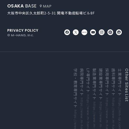
外部サイトにリンクします
OSAKA
BASE
大阪市中央区久太郎町2-5-31
関電不動産船場ビル8F
PRIVACY POLICY
外部サイトにリンクします
外部サイトにリンクしま
外部サイトにリンク
外部サイトにリ
外部サイト
外部サ
外
© M-HAND, Inc.
外部サイトにリンクします
外部サイトにリンクします
外部サイトにリンクします
外部サイトにリンクします
外部サイトにリンクします
外部サイトにリンクします
外部サイトにリンクします
外部サイトにリンクします
学校・教育専門サイト
病院専門サイト
LP専門サイト
製造業専門サイト
建設業専門サイト
採用専門サイト
歯科専門サイト
士業専門サイト
Other Sites Li
https://www.m-hand.co.jp/lp/
https://www.m-hand.co.jp/medical/
https://mh-sp.com/