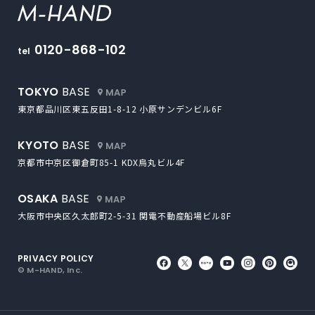
M-HAND
0120-868-102
tel
外部サイトにリンクします
TOKYO
BASE
東京都品川区東五反田1-8-12
小原サンデンビル6F
外部サイトにリンクします
KYOTO
BASE
京都市中京区御倉町85-1
KDX烏丸ビル4F
外部サイトにリンクします
OSAKA
BASE
大阪市中央区久太郎町2-5-31
関電不動産船場ビル8F
PRIVACY POLICY
外部サイトにリンクします
外部サイトにリンクしま
外部サイトにリンク
外部サイトにリ
外部サイト
外部サ
外
© M-HAND, Inc.