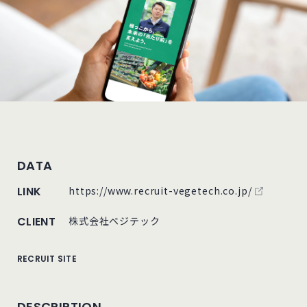
DATA
外部サイト
LINK
https://www.recruit-vegetech.co.jp/
CLIENT
株式会社ベジテック
RECRUIT SITE
DESCRIPTION