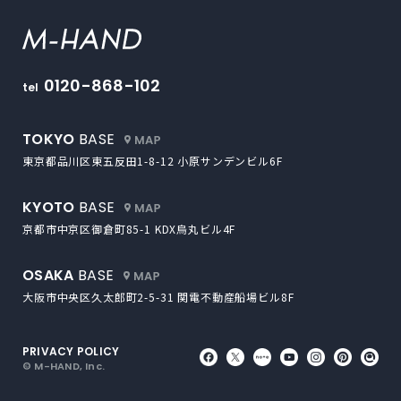
M-HAND
0120-868-102
tel
外部サイトにリンクします
TOKYO
BASE
東京都品川区東五反田1-8-12
小原サンデンビル6F
外部サイトにリンクします
KYOTO
BASE
京都市中京区御倉町85-1
KDX烏丸ビル4F
外部サイトにリンクします
OSAKA
BASE
大阪市中央区久太郎町2-5-31
関電不動産船場ビル8F
PRIVACY POLICY
外部サイトにリンクします
外部サイトにリンクしま
外部サイトにリンク
外部サイトにリ
外部サイト
外部サ
外
© M-HAND, Inc.