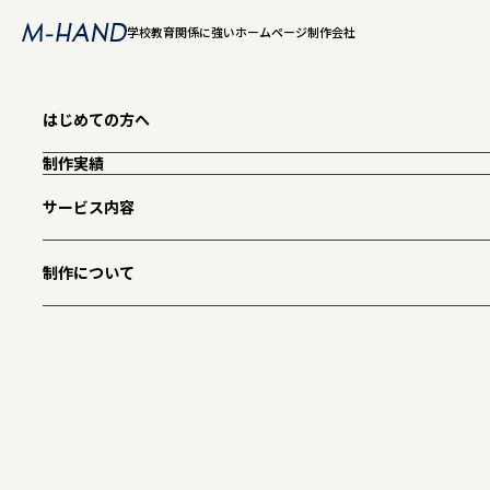
学校教育関係に強いホームページ制作会社
はじめての方へ
国立大学法人 京都教育大学｜ま
制作実績
https://db.manasapo-kyokyo.com/
サービス内容
制作について
TOP
学校・教育機関ホームページ制作実績
国立大学法人 京都教育大
先生と支援者の「困った」を、デ
京都教育大学様の「まなサポDB」公式サイトを制作いたしまし