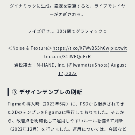
ダイナミックに生成。設定を変更すると、ライブでレイヤ
ーが更新される。
ノイズ好き..。10分間でグラフィック☺️
＜Noise & Texture＞
https://t.co/X7WvB55h0w
pic.twit
ter.com/S1lWEQqErR
— 岩松翔太｜M-HAND, Inc. (@IwamatsuShota)
August
17, 2023
③ デザインテンプレの刷新
Figmaの導入時（2023年6月）に、PSDから継承されてき
たXDのテンプレをFigamaに移行しておりました。そこか
ら、改善点を明確化して運用しやすいルールを備えて刷新
（2023年12月）を行いました。運用については、会議など