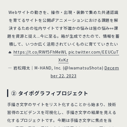
Webサイトの動きを、操作・出現・装飾で集めた共通認識
を育てるサイトを公開🌈アニメーションにおける課題を解
決するための社内サイトです👋誰かの悩みは皆の悩み👀課
題を資源と捉え...今に至る。箱が生成できたので、情報を蓄
積して、いつか広く活用されていくものに育てていきたい
🔥
https://t.co/RWf5FhMeWL
pic.twitter.com/EEUCuT
XvKz
— 岩松翔太｜M-HAND, Inc. (@IwamatsuShota)
Decem
ber 22, 2023
② タイポグラフィプロジェクト
手描き文字のサイトをリスト化することから始まり、技術
習得のエビデンスを可視化し、手描き文字の結果を見える
化するプロジェクトです。今期は手描き文字に焦点を当