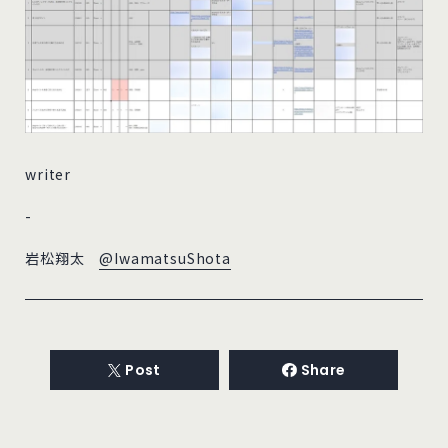
writer
-
岩松翔太
@IwamatsuShota
Post
Share