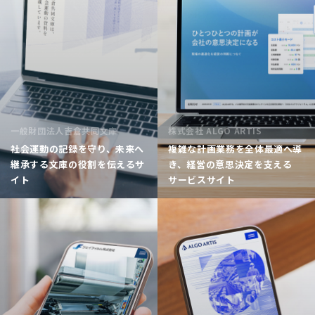
一般財団法人吉倉共同文庫
株式会社 ALGO ARTIS
社会運動の記録を守り、未来へ
複雑な計画業務を全体最適へ導
継承する文庫の役割を伝えるサ
き、経営の意思決定を支える
イト
サービスサイト