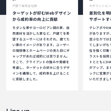
戸建て販売会社様
大手マンション
ターゲットが好むWebデザイン
差別化を明
から成約率の向上に貢献
サポートす
モダンな家やヨーロピアン調の家、自
テレアポやD
然素材を活かした家など、戸建てを希
がありますが
望するユーザーにはそれぞれ、建てた
並ぶなかでは
い家のイメージがあります。ユーザー
てしまいがち
の理想像とホームページの見た目にギ
在を強く印象
ャップがあれば成約には至りません。
ラストを採用
そこで、クライアントの強みや実績を
トとともにD
考慮し、ターゲットの好みに合うデザ
がアップ。ま
インを構築して、成約率を上げること
ックに営業が
に貢献しました。
いただきまし