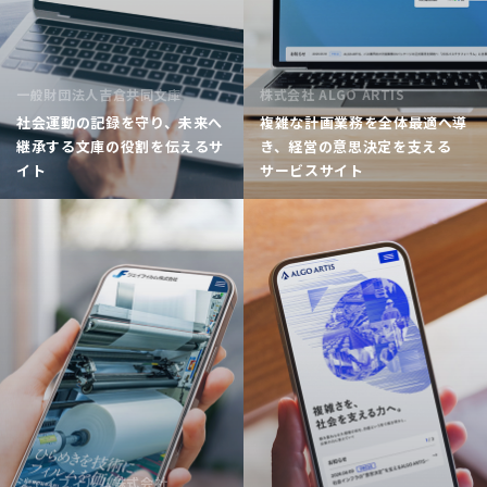
一般財団法人吉倉共同文庫
株式会社 ALGO ARTIS
社会運動の記録を守り、未来へ
複雑な計画業務を全体最適へ導
継承する文庫の役割を伝えるサ
き、経営の意思決定を支える
イト
サービスサイト
ジェイフィルム株式会社