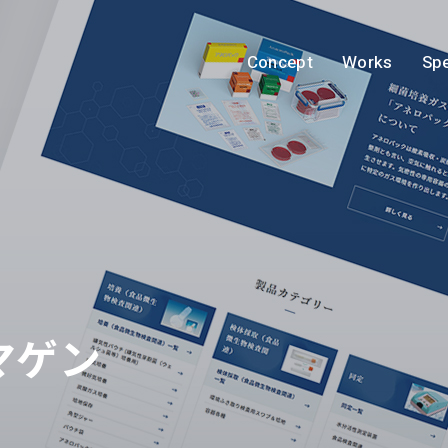
Concept
Works
Spe
マゲン