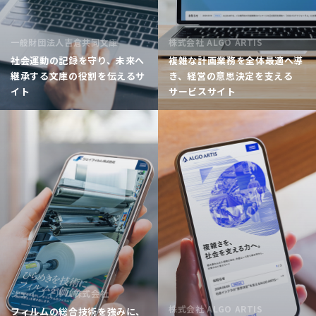
一般財団法人吉倉共同文庫
株式会社 ALGO ARTIS
社会運動の記録を守り、未来へ
複雑な計画業務を全体最適へ導
継承する文庫の役割を伝えるサ
き、経営の意思決定を支える
イト
サービスサイト
ジェイフィルム株式会社
株式会社 ALGO ARTIS
フィルムの総合技術を強みに、