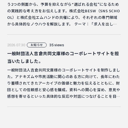
う2つの側面から、予算を抑えながら“選ばれる会社”になるため
の実践的な考え方をお伝えします。株式会社BESW（SNS SCHO
OL）と株式会社エムハンドの共催により、それぞれの専門領域
から具体的なノウハウを解説します。 テーマ：「求人を出して
も応募が来ない」中小企業のための採用改革 日時：2026年9月9
日（水）13:00〜14:00 参加費：無料 形式：Zoomウェビナー 詳
細・お申し込みはこちらから
2026.07.30
35 views
お知らせ
一般財団法人吉倉共同文庫様のコーポレートサイトを担
当いたしました。
一般財団法人吉倉共同文庫様のコーポレートサイトを制作しまし
た。アナキズムや市民活動に関心のある方に向けて、長年にわた
り蓄積されてきたアーカイブの価値と魅力を伝えるとともに、財
団としての信頼感と安心感を醸成。資料への関心を深め、意見や
感想を寄せるといった具体的な反応や対話につなげることを目指
しました。 制作実績ページはこちらから、ぜひご覧ください。