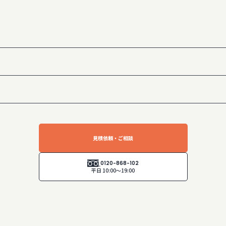
見積依頼・ご相談
0120-868-102
平日 10:00～19:00
医院の存在を広く知っていただくとともに、「地域に根ざした、信頼できる歯科医院」としての第一