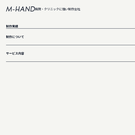
病院・クリニックに強い制作会社
株式会社エムハンド
制作実績
やいづ原崎矯正歯科
制作について
https://yaizu-ortho.com/
サービス内容
TOP
病院ホームページ制作実績
やいづ原崎矯正歯科
海辺のカフェのような、
温かさと爽やかさが共存する歯科医院のサイトへ
静岡県焼津市にある、やいづ原崎矯正歯科様の公式サイトを制作いたしました。地域の方々に