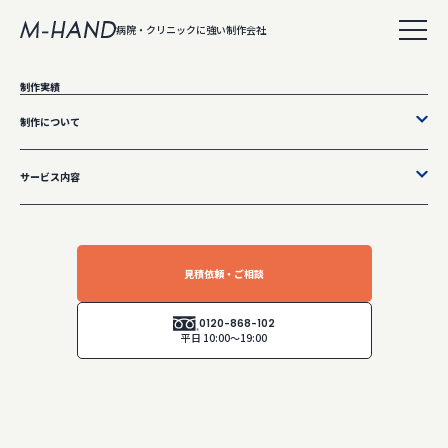
病院・クリニックに強い制作会社
株式会社エムハンド
制作実績
GUIDELINES
制作について
医療広告ガイドライン
サービス内容
TOP
医療広告ガイドライン
見積依頼・ご相談
患者様の信頼は、正確な情報から。
0120-868-102
20年以上にわたり医療ホームページ制作に携わってきた実績とノウハウを活かし、弊社で
平日 10:00～19:00
は、厚生労働省の「医療広告ガイドライン」に準拠したサイト制作・運用を徹底していま
す。誤解を招く表現や違反リスクのある文言を未然に防ぎ、法令を遵守しながら、信頼性
と効果のある情報発信をサポートします。