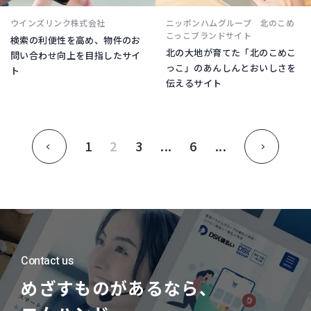
ウインズリンク株式会社
ニッポンハムグループ 北のこめ
こっこブランドサイト
検索の利便性を高め、物件のお
北の大地が育てた「北のこめこ
問い合わせ向上を目指したサイ
っこ」のあんしんとおいしさを
ト
伝えるサイト
1
2
3
...
6
...
«
»
Contact us
めざすものがあるなら、