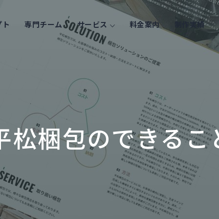
プト
専門チーム
サービス
料金案内
制作実績
平松梱包のできるこ