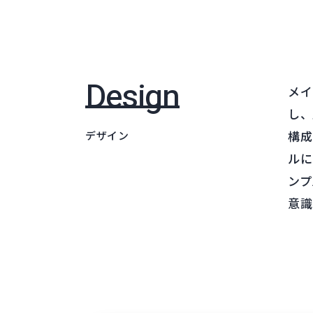
Design
メイ
し、
構成
デザイン
ルに
ンプ
意識