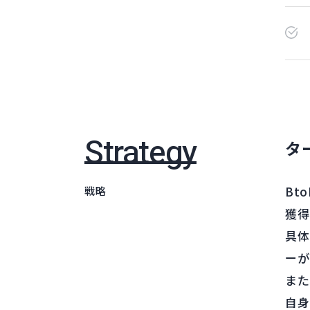
Strategy
タ
Bt
戦略
獲得
具体
ーが
また
自身