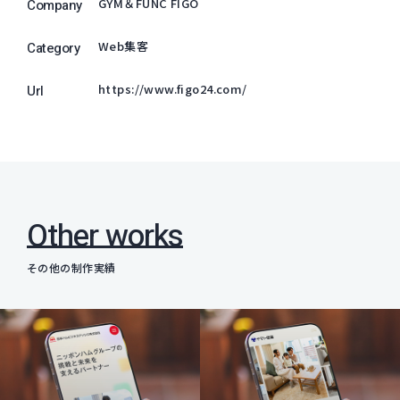
GYM＆FUNC FIGO
Company
Web集客
Category
https://www.figo24.com/
Url
Other works
その他の制作実績