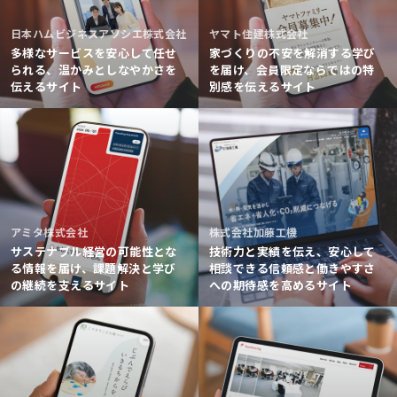
日本ハムビジネスアソシエ株式会社
ヤマト住建株式会社
多様なサービスを安心して任せ
家づくりの不安を解消する学び
られる、温かみとしなやかさを
を届け、会員限定ならではの特
伝えるサイト
別感を伝えるサイト
アミタ株式会社
株式会社加藤工機
サステナブル経営の可能性とな
技術力と実績を伝え、安心して
る情報を届け、課題解決と学び
相談できる信頼感と働きやすさ
の継続を支えるサイト
への期待感を高めるサイト