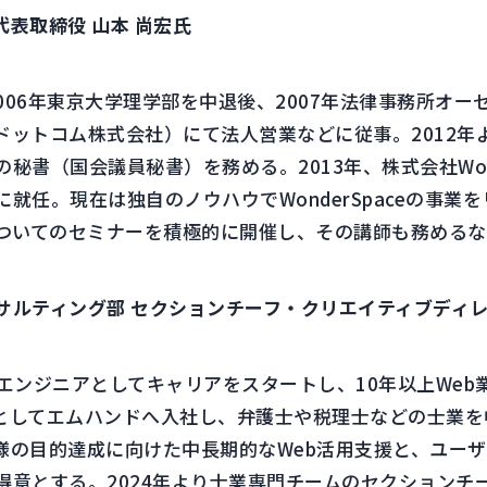
：代表取締役 山本 尚宏氏
2006年東京大学理学部を中退後、2007年法律事務所オ
ドットコム株式会社）にて法人営業などに従事。2012年
秘書（国会議員秘書）を務める。2013年、株式会社Wond
就任。現在は独自のノウハウでWonderSpaceの事業
についてのセミナーを積極的に開催し、その講師も務める
ルティング部 セクションチーフ・クリエイティブディレク
エンジニアとしてキャリアをスタートし、10年以上Web業
としてエムハンドへ入社し、弁護士や税理士などの士業を
様の目的達成に向けた中長期的なWeb活用支援と、ユー
得意とする。2024年より士業専門チームのセクションチ