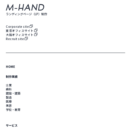
株式会社エムハンド
ランディングページ（LP）制作
Corporate site
東京オフィスサイト
大阪オフィスサイト
Recruit site
HOME
制作実績
士業
歯科
建設・建築
製造
医療
美容
学校・教育
サービス