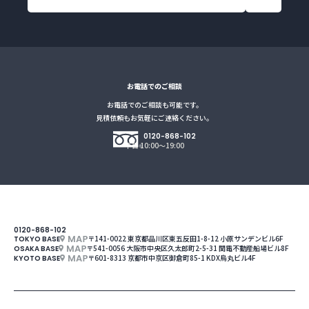
お電話でのご相談
お電話でのご相談も可能です。
見積依頼もお気軽にご連絡ください。
0120-868-102
平日 10:00～19:00
0120-868-102
MAP
〒141-0022 東京都品川区東五反田1-8-12 小原サンデンビル6F
TOKYO BASE
MAP
〒541-0056 大阪市中央区久太郎町2-5-31 関電不動産船場ビル8F
OSAKA BASE
MAP
〒601-8313 京都市中京区御倉町85-1 KDX烏丸ビル4F
KYOTO BASE