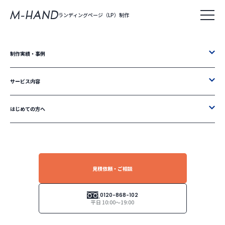
ランディングページ（LP）制作
株式会社エムハンド
制作実績・事例
WORKS
ランディングページ
制作実績
サービス内容
はじめての方へ
TOP
ランディングページ制作実績
士業
カテゴリから探す
絞り込み検索
ALL
その他
医療
士業
学校・教育
建設・建築
歯科
見積依頼・ご相談
製造
0120-868-102
平日 10:00～19:00